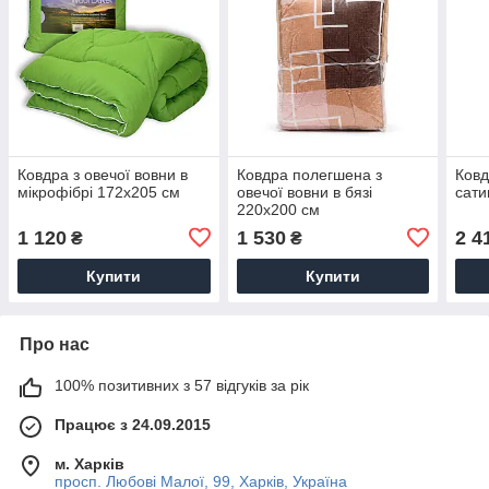
Ковдра з овечої вовни в
Ковдра полегшена з
Ковд
мікрофібрі 172x205 см
овечої вовни в бязі
сати
220x200 см
1 120
1 530
2 4
₴
₴
Купити
Купити
Про нас
100% позитивних з 57 відгуків за рік
Працює з 24.09.2015
м. Харків
просп. Любові Малої, 99, Харків, Україна