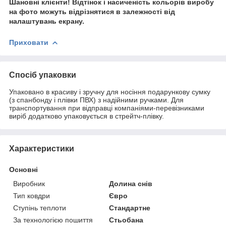
Шановні клієнти! Відтінок і насиченість кольорів виробу
на фото можуть відрізнятися в залежності від
налаштувань екрану.
Приховати
Спосіб упаковки
Упаковано в красиву і зручну для носіння подарункову сумку
(з спанбонду і плівки ПВХ) з надійними ручками. Для
транспортування при відправці компаніями-перевізниками
виріб додатково упаковується в стрейтч-плівку.
Характеристики
Основні
Виробник
Долина снів
Тип ковдри
Євро
Ступінь теплоти
Стандартне
За технологією пошиття
Стьобана