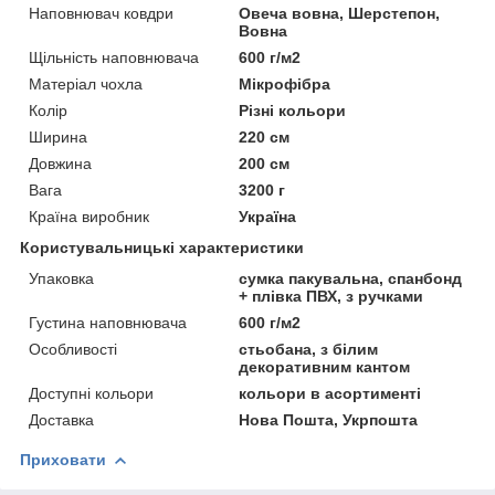
Наповнювач ковдри
Овеча вовна, Шерстепон,
Вовна
Щільність наповнювача
600 г/м2
Матеріал чохла
Мікрофібра
Колір
Різні кольори
Ширина
220 см
Довжина
200 см
Вага
3200 г
Країна виробник
Україна
Користувальницькі характеристики
Упаковка
сумка пакувальна, спанбонд
+ плівка ПВХ, з ручками
Густина наповнювача
600 г/м2
Особливості
стьобана, з білим
декоративним кантом
Доступні кольори
кольори в асортименті
Доставка
Нова Пошта, Укрпошта
Приховати