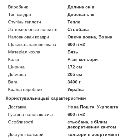
Виробник
Долина снів
Тип ковдри
Двоспальне
Ступінь теплоти
Тепле
За технологією пошиття
Стьобана
Наповнювач ковдри
Овеча вовна, Вовна
Щільність наповнювача
600 г/м2
Матеріал чохла
Бязь
Колір
Різні кольори
Ширина
172 см
Довжина
205 см
Вага
3400 г
Країна виробник
Україна
Користувальницькі характеристики
Доставка
Нова Пошта, Укрпошта
Густина наповнювача
600 г/м2
Особливості
стьобана, з білим
декоративним кантом
Доступні кольори
кольори в асортименті