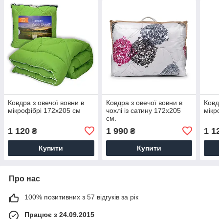
Ковдра з овечої вовни в
Ковдра з овечої вовни в
Ковд
мікрофібрі 172x205 см
чохлі із сатину 172x205
мікр
см.
1 120
1 990
1 1
₴
₴
Купити
Купити
Про нас
100% позитивних з 57 відгуків за рік
Працює з 24.09.2015