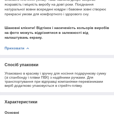
яскравість і міцність виробу на довгі роки. Поєднання
натуральної вовни всередині ковдри і бавовни зовні створює
прекрасні умови для комфортного і здорового сну.
Шановні клієнти! Відтінок і насиченість кольорів виробів
на фото можуть відрізнятися в залежності від
налаштувань екрану.
Приховати
Спосіб упаковки
Упаковано в красиву і зручну для носіння подарункову сумку
(зі спанбонду і плівки ПВХ) з надійними ручками. Для
транспортування при відправці компаніями-перевізниками
виріб додатково упаковується в стрейтч-плівку.
Характеристики
Основні