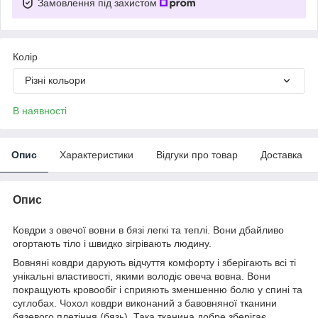
Замовлення під захистом
Колір
Різні кольори
В наявності
Опис
Характеристики
Відгуки про товар
Доставка
Опис
Ковдри з овечої вовни в бязі легкі та теплі. Вони дбайливо
огортають тіло і швидко зігрівають людину.
Вовняні ковдри дарують відчуття комфорту і зберігають всі ті
унікальні властивості, якими володіє овеча вовна. Вони
покращують кровообіг і сприяють зменшенню болю у спині та
суглобах. Чохол ковдри виконаний з бавовняної тканини
бязевого плетіння (бязь). Така тканина добре зберігає