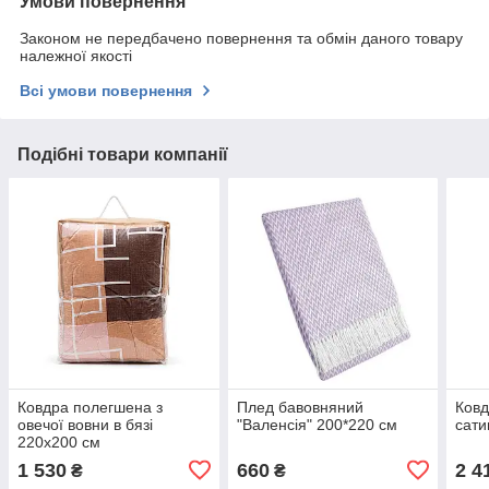
Умови повернення
Законом не передбачено повернення та обмін даного товару
належної якості
Всі умови повернення
Подібні товари компанії
Ковдра полегшена з
Плед бавовняний
Ковд
овечої вовни в бязі
"Валенсія" 200*220 см
сати
220x200 см
1 530
660
2 4
₴
₴