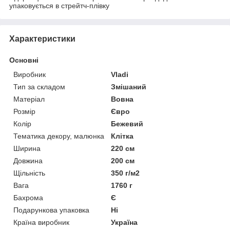
упаковується в стрейтч-плівку
Характеристики
Основні
Виробник
Vladi
Тип за складом
Змішаний
Матеріал
Вовна
Розмір
Євро
Колір
Бежевий
Тематика декору, малюнка
Клітка
Ширина
220 см
Довжина
200 см
Щільність
350 г/м2
Вага
1760 г
Бахрома
Є
Подарункова упаковка
Ні
Країна виробник
Україна