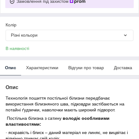
Замовлення під захистом
Колір
Різні кольори
В наявності
Опис
Характеристики
Відгуки про товар
Доставка
Опис
Технологія пошиття постільної білизни передбачає
використання білизняного шва, підковдри застібаються на
потайні ґудзички, наволочки мають широкий підворот.
Постільна білизна з сатину
володіє особливими
властивостями:
·
яскравість і блиск – даний матеріал не линяє, не вицвітає і
відмінно тримає свій колір;