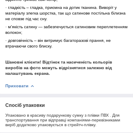
·
гладкість – гладка, приємна на дотик тканина.
Виворіт у
матеріалу злегка шорстка, так що сатинове постільна білизна
не сповзе під час сну.
·
м'якість сатину — забезпечується сатиновим переплетенням
волокон;
·
довговічність – він витримує багаторазові прання, не
втрачаючи свого блиску.
Шановні клієнти! Відтінок та насиченість кольорів
виробів на фото можуть відрізнятися залежно від
налаштувань екрана.
Приховати
Спосіб упаковки
Упаковано в красиву подарункову сумку з плівки ПВХ . Для
транспортування при відправці компаніями-перевізниками
виріб додатково упаковується в стрейтч-плівку.