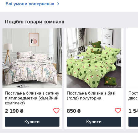
Всі умови повернення
Подібні товари компанії
Постільна білизна з сатину
Постільна білизна з бязі
Пост
п'ятипредметна (сімейний
(голд) полуторна
дво
комплект)
2 190
850
1 5
₴
₴
Купити
Купити