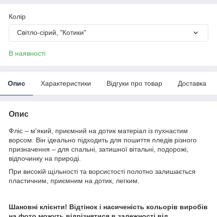
Колір
Світло-сірий, "Котики"
В наявності
Опис
Характеристики
Відгуки про товар
Доставка
Опис
Фліс – м'який, приємний на дотик матеріал із пухнастим
ворсом. Він ідеально підходить для пошиття пледів різного
призначення – для спальні, затишної вітальні, подорожі,
відпочинку на природі.
При високій щільності та ворсистості полотно залишається
пластичним, приємним на дотик, легким.
Шановні клієнти! Відтінок і насиченість кольорів виробів
на фото можуть відрізнятися в залежності від