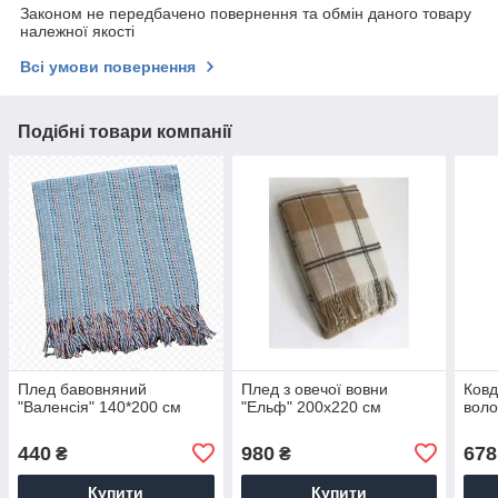
Законом не передбачено повернення та обмін даного товару
належної якості
Всі умови повернення
Подібні товари компанії
Плед бавовняний
Плед з овечої вовни
Ковд
"Валенсія" 140*200 см
"Ельф" 200x220 см
воло
440
980
678
₴
₴
Купити
Купити