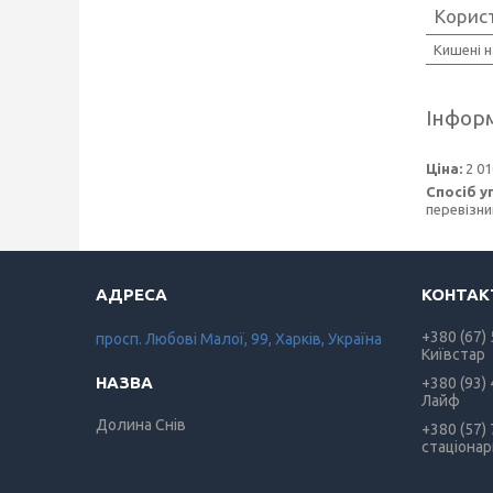
Корис
Кишені 
Інформ
Ціна:
2 01
Спосіб у
перевізни
+380 (67)
просп. Любові Малої, 99, Харків, Україна
Київстар
+380 (93)
Лайф
Долина Снів
+380 (57)
стаціона