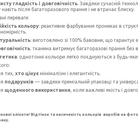
сту гладкість і довговічність
. Завдяки сучасній техно
 навіть після багаторазового прання і не втрачає блиску.
ні переваги:
ійкість кольору
: реактивне фарбування проникає в структ
вномірність.
туральність
: виготовлено зі 100% бавовни, що гарантує е
вговічність
: тканина витримує багаторазові прання без в
тетика
: однотонні кольори легко поєднуються з будь-яки
ого:
я тих,
хто цінує
мінімалізм і елегантність
.
ля
подарунків
— завдяки преміальній упаковці та універса
ля
щоденного використання
, коли важливі
якість і довг
новні клієнти! Відтінок та насиченість кольорів виробів на фо
рану.