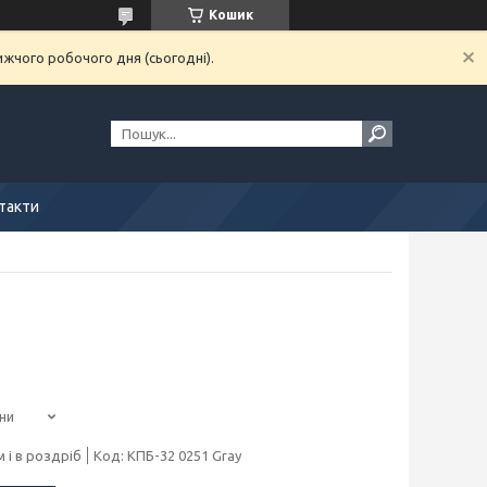
Кошик
ижчого робочого дня (сьогодні).
нтакти
ни
 і в роздріб
Код:
КПБ-32 0251 Gray