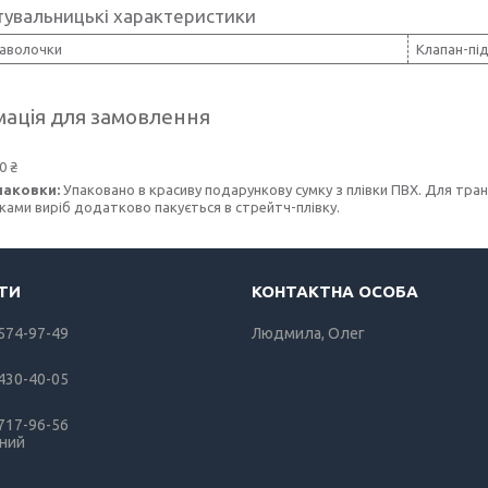
тувальницькі характеристики
наволочки
Клапан-пі
ація для замовлення
0 ₴
паковки:
Упаковано в красиву подарункову сумку з плівки ПВХ. Для тран
ками виріб додатково пакується в стрейтч-плівку.
 574-97-49
Людмила, Олег
 430-40-05
 717-96-56
рний