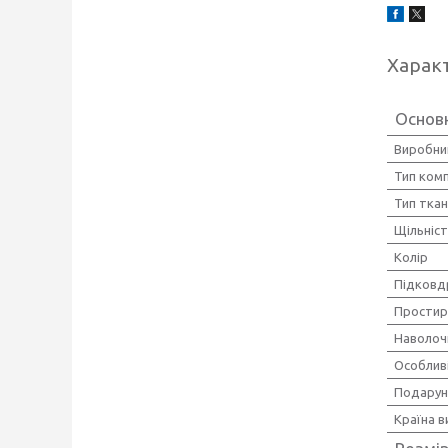
Харак
Основ
Виробни
Тип ком
Тип тка
Щільніс
Колір
Підковд
Прости
Наволоч
Особлив
Подарун
Країна 