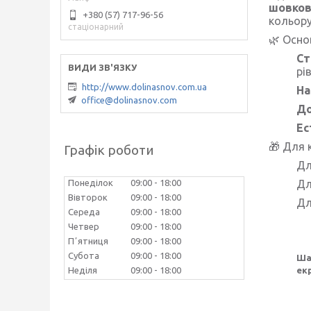
шовкови
+380 (57) 717-96-56
кольору
стаціонарний
🌿
Основ
Ст
рі
http://www.dolinasnov.com.ua
На
office@dolinasnov.com
До
Ес
🎁
Для к
Графік роботи
Дл
Понеділок
09:00
18:00
Д
Вівторок
09:00
18:00
Д
Середа
09:00
18:00
Четвер
09:00
18:00
Пʼятниця
09:00
18:00
Субота
09:00
18:00
Ша
Неділя
09:00
18:00
ек