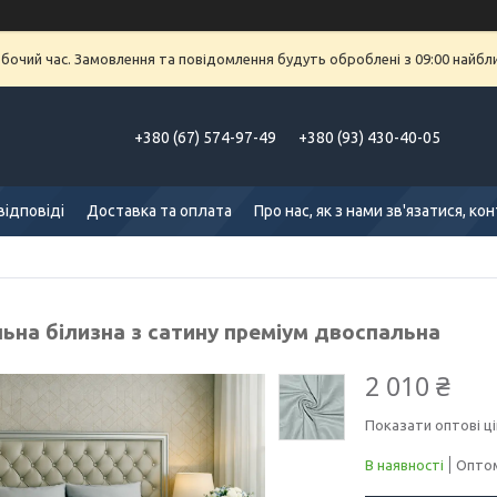
обочий час. Замовлення та повідомлення будуть оброблені з 09:00 найбл
+380 (67) 574-97-49
+380 (93) 430-40-05
відповіді
Доставка та оплата
Про нас, як з нами зв'язатися, ко
льна білизна з сатину преміум двоспальна
2 010 ₴
Показати оптові ці
В наявності
Оптом