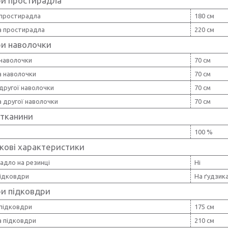
ри простирадла
простирадла
180 см
 простирадла
220 см
ри наволочки
наволочки
70 см
 наволочки
70 см
другої наволочки
70 см
 другої наволочки
70 см
 тканини
100 %
кові характеристики
адло на резинці
Ні
підковдри
На ґудзик
ри підковдри
підковдри
175 см
 підковдри
210 см