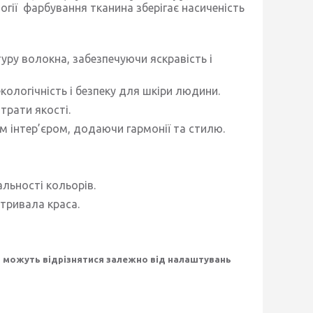
логії фарбування тканина зберігає насиченість
уру волокна, забезпечуючи яскравість і
кологічність і безпеку для шкіри людини.
трати якості.
м інтер’єром, додаючи гармонії та стилю.
льності кольорів.
отривала краса
.
то можуть відрізнятися залежно від налаштувань