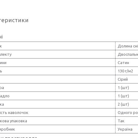
теристики
ні
к
Долина сн
плекту
Двоспаль
нини
Сатин
ть
130 г/м2
Сірий
ра
1 (шт)
радло
1 (шт)
ка
2 (шт)
ість наволочок
Одного ро
кова упаковка
Так
виробник
Україна