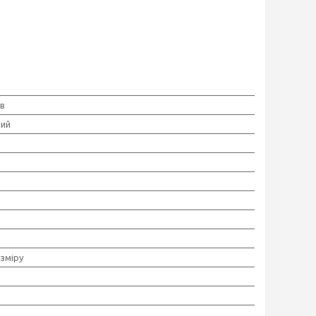
ів
ний
зміру