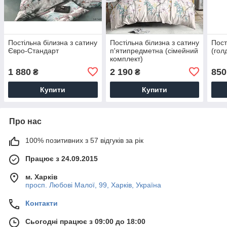
Постільна білизна з сатину
Постільна білизна з сатину
Пост
Євро-Стандарт
п'ятипредметна (сімейний
(гол
комплект)
1 880
2 190
850
₴
₴
Купити
Купити
Про нас
100% позитивних з 57 відгуків за рік
Працює з 24.09.2015
м. Харків
просп. Любові Малої, 99, Харків, Україна
Контакти
Сьогодні працює з 09:00 до 18:00