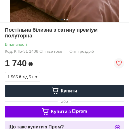
Постільна білизна з сатину преміум
полуторна
В наявності
Код: КПБ-31 1408 Chinize rose
Опт і роздріб
1 740
₴
1 565 ₴
від 5 шт.
Купити
або
Купити з
Що таке купити з Пром?